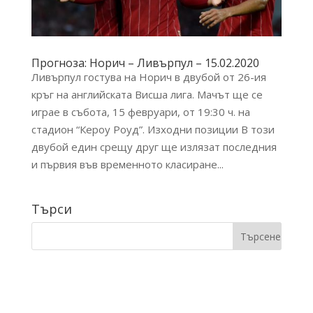
Прогноза: Норич – Ливърпул – 15.02.2020
Ливърпул гостува на Норич в двубой от 26-ия
кръг на английската Висша лига. Мачът ще се
играе в събота, 15 февруари, от 19:30 ч. на
стадион “Кероу Роуд”. Изходни позиции В този
двубой един срещу друг ще излязат последния
и първия във временното класиране...
Търси