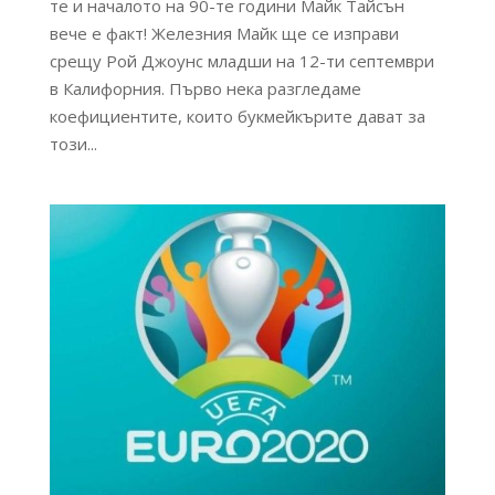
те и началото на 90-те години Майк Тайсън
вече е факт! Железния Майк ще се изправи
срещу Рой Джоунс младши на 12-ти септември
в Калифорния. Първо нека разгледаме
коефициентите, които букмейкърите дават за
този...