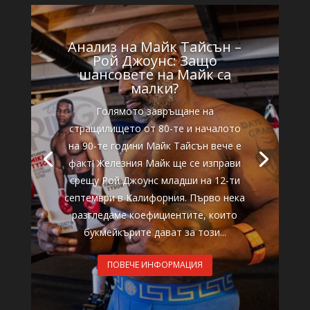
Анализ на Майк Тайсън –
Рой Джоунс: Защо
шансовете на Майк са
малки?
Голямото завръщане на
стращилището от 80-те и началото
на 90-те години Майк Тайсън вече е
факт! Железния Майк ще се изправи
срещу Рой Джоунс младши на 12-ти
септември в Калифорния. Първо нека
разгледаме коефициентите, които
букмейкърите дават за този...
ПОВЕЧЕ ИНФОРМАЦИЯ