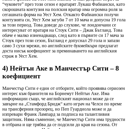
“чуковете” през този сезон е вратарят Лукаш Фабиански, като
скорошната контузия на полския вратар има огромна роля за
сегашната форма на Уест Хем. Откакто Фабиански получи
контузията си, Уест Хем загуби 7 от 10 мача и допусна 19 гола
за този период. Това доведе до слухове, че лондончани се
интересуват от вратаря на Стоук Сити – Джак Бътланд. Това
обаче е малко изненадващо, след като в първите си 17 мача за
Стоук през този сезон, Бътланд е допуснал 29 гола и запази
само 3 сухи мрежи, но английските букмейкъри предлагат
доста нисък коефициент за преминаването на английския
страж в Уест Хем.
4) Нейтън Аке в Манчестър Сити – 8
коефициент
Манчестър Сити е един от отборите, който проявява сериозен
интерес към бранителя на Борнемут Нейтън Аке. Има
информации също, че английският национал може да се
завърне на „Стамфорд Бридж“ като играч на Челси по време
на трансферния прозорец, но Пеп Гуардиола може и да
изпревари Франк Лампард за подписа на талантливия
защитник. Няма съмнение, че Манчестър Сити има трудности
в отбрана и ще трябва да се подсили до края на сезона. От