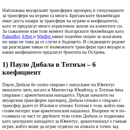
Наближава януарският трансферен прозорец и спекулациите
за трансфери на играчи са много. Британските букмейкъри
имат доста пазари за трансфери на играчи и коефициенти,
като те предлагат много атрактивни залози на клиентите си.
За съжаление към този момент българските букмейкъри като
PalmsBet
,
Efbet
и
WinBet
нямат подобни опции за залагания,
но защо не това да се случи в бъдещето. В следващите редове
ще разгледаме някои от възможните трансфери през януари и
какви коефициенти предлагат букитата на Острова.
1) Пауло Дибала в Тотнъм – 6
коефициент
Пауло Дибала бе силно свързан с напускане на Ювентус
миналото лято, когато и Манчестър Юнайтед, и Тотнъм бяха
свързани с аржентинския нападател. Преди началото на
януарския трансферен прозорец, Дибала отново е свързан с
трансфер далеч от Италия и отново Тотнъм е този, който има
голям интерес към аржентинския национал. Въпреки че в по-
голямата си част от двубоите този сезон Дибала се подвизава
като централен нападател за Ювентус, аржентинецът е гъвкав
играч, който може да играе отдясно на атаката и точно зад