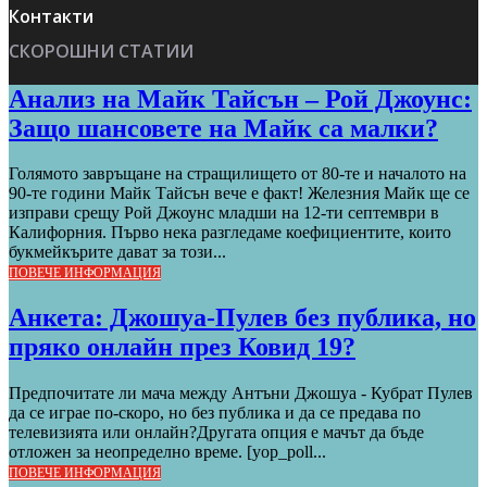
Контакти
СКОРОШНИ СТАТИИ
Анализ на Майк Тайсън – Рой Джоунс:
Защо шансовете на Майк са малки?
Голямото завръщане на стращилището от 80-те и началото на
90-те години Майк Тайсън вече е факт! Железния Майк ще се
изправи срещу Рой Джоунс младши на 12-ти септември в
Калифорния. Първо нека разгледаме коефициентите, които
букмейкърите дават за този...
ПОВЕЧЕ ИНФОРМАЦИЯ
Анкета: Джошуа-Пулев без публика, но
пряко онлайн през Ковид 19?
Предпочитате ли мача между Антъни Джошуа - Кубрат Пулев
да се играе по-скоро, но без публика и да се предава по
телевизията или онлайн?Другата опция е мачът да бъде
отложен за неопределно време. [yop_poll...
ПОВЕЧЕ ИНФОРМАЦИЯ