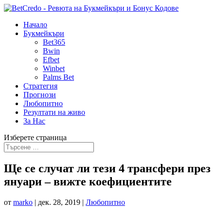
Начало
Букмейкъри
Bet365
Bwin
Efbet
Winbet
Palms Bet
Стратегия
Прогнози
Любопитно
Резултати на живо
За Нас
Изберете страница
Ще се случат ли тези 4 трансфери през
януари – вижте коефициентите
от
marko
|
дек. 28, 2019
|
Любопитно