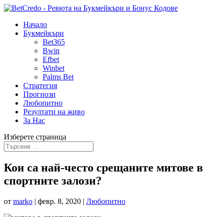
Начало
Букмейкъри
Bet365
Bwin
Efbet
Winbet
Palms Bet
Стратегия
Прогнози
Любопитно
Резултати на живо
За Нас
Изберете страница
Кои са най-често срещаните митове в
спортните залози?
от
marko
|
февр. 8, 2020
|
Любопитно