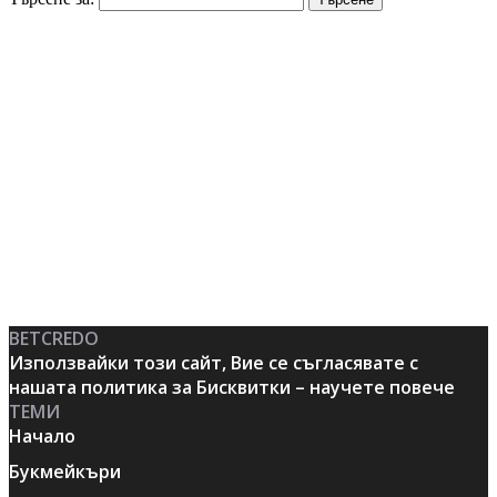
BETCREDO
Използвайки този сайт, Вие се съгласявате с
нашата политика за Бисквитки – научете повече
ТЕМИ
Начало
Букмейкъри