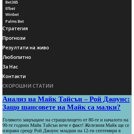
Bet365
Efbet
Winbet
Palms Bet
Стратегия
Прогнози
Резултати на живо
Любопитно
За Нас
Контакти
СКОРОШНИ СТАТИИ
Анализ на Майк Тайсън – Рой Джоунс:
Защо шансовете на Майк са малки?
Голямото завръщане на стращилището от 80-те и началото на
90-те години Майк Тайсън вече е факт! Железния Майк ще се
изправи срещу Рой Джоунс младши на 12-ти септември в