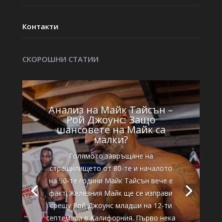
Контакти
СКОРОШНИ СТАТИИ
Анализ на Майк Тайсън –
Рой Джоунс: Защо
шансовете на Майк са
малки?
Голямото завръщане на
стращилището от 80-те и началото
на 90-те години Майк Тайсън вече е
факт! Железния Майк ще се изправи
срещу Рой Джоунс младши на 12-ти
септември в Калифорния. Първо нека