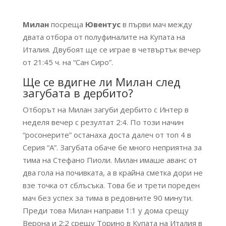
Милан
посреща
Ювентус
в първи мач между
двата отбора от полуфиналите на Купата на
Италия. Двубоят ще се играе в четвъртък вечер
от 21:45 ч. на “Сан Сиро”.
Ще се вдигне ли Милан след
загубата в дербито?
Отборът на Милан загуби дербито с Интер в
неделя вечер с резултат 2:4. По този начин
“росонерите” останаха доста далеч от топ 4 в
Серия “А”. Загубата обаче бе много неприятна за
тима на Стефано Пиоли. Милан имаше аванс от
два гола на почивката, а в крайна сметка дори не
взе точка от сблъсъка. Това бе и трети пореден
мач без успех за тима в редовните 90 минути.
Преди това Милан направи 1:1 у дома срещу
Верона и 2:2 срещу Торино в Купата на Италия в