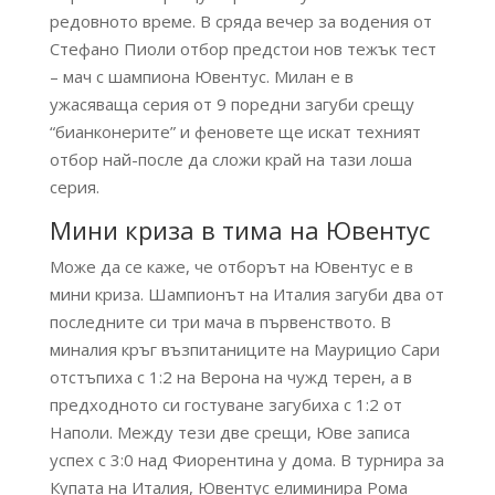
редовното време. В сряда вечер за водения от
Стефано Пиоли отбор предстои нов тежък тест
– мач с шампиона Ювентус. Милан е в
ужасяваща серия от 9 поредни загуби срещу
“бианконерите” и феновете ще искат техният
отбор най-после да сложи край на тази лоша
серия.
Мини криза в тима на Ювентус
Може да се каже, че отборът на Ювентус е в
мини криза. Шампионът на Италия загуби два от
последните си три мача в първенството. В
миналия кръг възпитаниците на Маурицио Сари
отстъпиха с 1:2 на Верона на чужд терен, а в
предходното си гостуване загубиха с 1:2 от
Наполи. Между тези две срещи, Юве записа
успех с 3:0 над Фиорентина у дома. В турнира за
Купата на Италия, Ювентус елиминира Рома