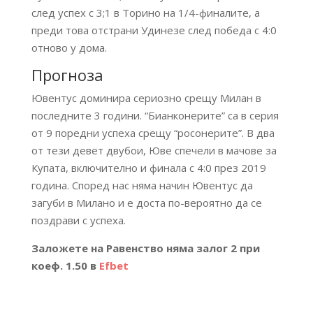
след успех с 3;1 в Торино на 1/4-финалите, а
преди това отстрани Удинезе след победа с 4:0
отново у дома.
Прогноза
Ювентус доминира сериозно срещу Милан в
последните 3 години. “Бианконерите” са в серия
от 9 поредни успеха срещу “росонерите”. В два
от тези девет двубои, Юве спечели в мачове за
Купата, включително и финала с 4:0 през 2019
година. Според нас няма начин Ювентус да
загуби в Милано и е доста по-вероятно да се
поздрави с успеха.
Заложете на Равенство няма залог 2 при
коеф. 1.50 в
Efbet