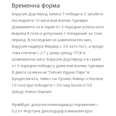
Временна форма
Борусия Дортмунд записа 7 победи и 3 загуби в
последните 10 мача във всички турнири.
Домакините са в серия от 3 поредни успеха като
вкараха 8 гола и допуснаха 1 попадение за този
период. В последния си шампионатен мач,
Борусия надигра Вердер с 2:0 като гост, а преди
това спечели с 2:1 у дома срещу ПСЖ в
Шампионска лига. Борусия Дортмунд е в серия
от 3 поредни победи у дома във всички турнири.
В двата си мача на “Сигнал Идуна Парк” в
Бундеслигата, тимът на Лусиан Фавър отбеляза
10 гола при победите с 5:0 над Кьолн и 5:0
срещу Унион Берлин.
Фрайбург допусна изненадващо поражение с
0:2 от Фортуна Дюселдорф в миналия кръг.