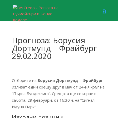
Прогноза: Борусия
Дортмунд – Фрайбург –
29.02.2020
Отборите на
Борусия Дортмунд
–
Фрайбург
излизат един срещу друг в мач от 24-ия кръг на
“Първа Бундеслига”. Срещата ще се играе в
събота, 29 февруари, от 16:30 ч. на “Сигнал
Идуна Парк”.
Изходни позиции