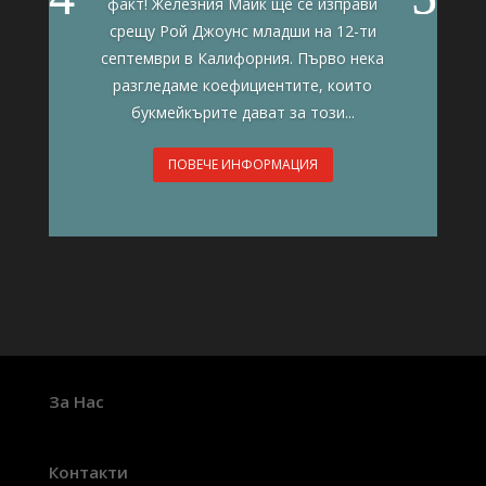
факт! Железния Майк ще се изправи
срещу Рой Джоунс младши на 12-ти
септември в Калифорния. Първо нека
разгледаме коефициентите, които
букмейкърите дават за този...
ПОВЕЧЕ ИНФОРМАЦИЯ
За Нас
Контакти