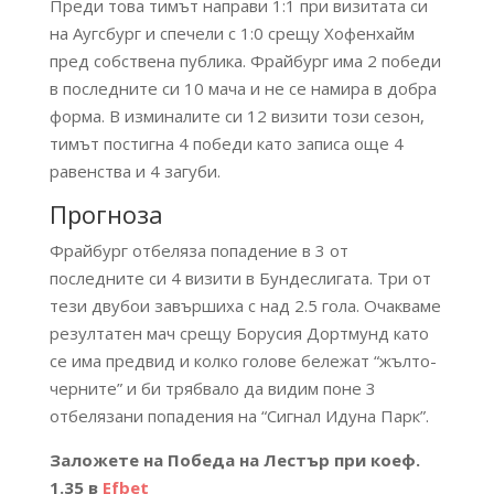
Преди това тимът направи 1:1 при визитата си
на Аугсбург и спечели с 1:0 срещу Хофенхайм
пред собствена публика. Фрайбург има 2 победи
в последните си 10 мача и не се намира в добра
форма. В изминалите си 12 визити този сезон,
тимът постигна 4 победи като записа още 4
равенства и 4 загуби.
Прогноза
Фрайбург отбеляза попадение в 3 от
последните си 4 визити в Бундеслигата. Три от
тези двубои завършиха с над 2.5 гола. Очакваме
резултатен мач срещу Борусия Дортмунд като
се има предвид и колко голове бележат “жълто-
черните” и би трябвало да видим поне 3
отбелязани попадения на “Сигнал Идуна Парк”.
Заложете на Победа на Лестър при коеф.
1.35 в
Efbet