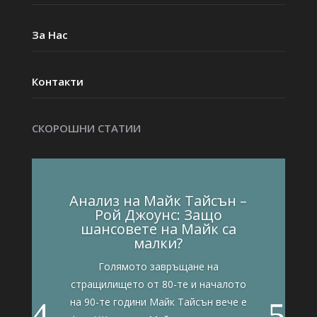
За Нас
Контакти
СКОРОШНИ СТАТИИ
Анализ на Майк Тайсън –
Рой Джоунс: Защо
шансовете на Майк са
малки?
Голямото завръщане на
стращилището от 80-те и началото
на 90-те години Майк Тайсън вече е