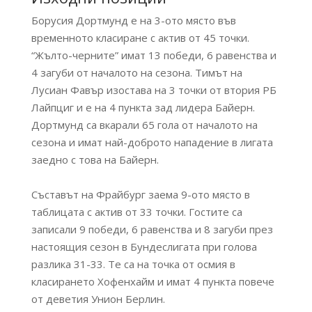
Борусия Дортмунд е на 3-ото място във
временното класиране с актив от 45 точки.
“Жълто-черните” имат 13 победи, 6 равенства и
4 загуби от началото на сезона. Тимът на
Лусиан Фавър изостава на 3 точки от втория РБ
Лайпциг и е на 4 пункта зад лидера Байерн.
Дортмунд са вкарали 65 гола от началото на
сезона и имат най-доброто нападение в лигата
заедно с това на Байерн.
Съставът на Фрайбург заема 9-ото място в
таблицата с актив от 33 точки. Гостите са
записали 9 победи, 6 равенства и 8 загуби през
настоящия сезон в Бундеслигата при голова
разлика 31-33. Те са на точка от осмия в
класирането Хофенхайм и имат 4 пункта повече
от деветия Унион Берлин.