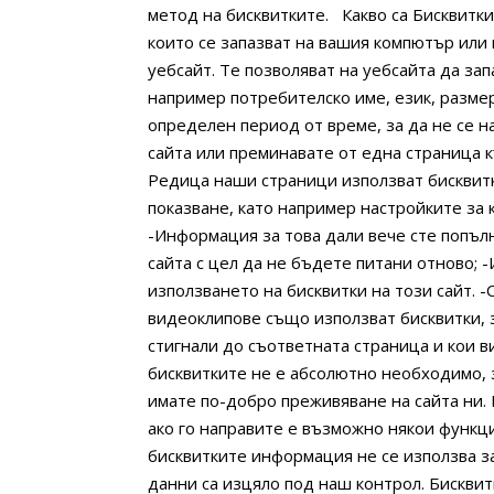
метод на бисквитките.
Какво са Бисквитки
които се запазват на вашия компютър или
уебсайт. Те позволяват на уебсайта да за
например потребителско име, език, размер
определен период от време, за да не се н
сайта или преминавате от една страница 
Редица наши страници използват бисквитк
показване, като например настройките за 
-Информация за това дали вече сте попъл
сайта с цел да не бъдете питани отново;
-
използването на бисквитки на този сайт.
-
видеоклипове също използват бисквитки, з
стигнали до съответната страница и кои в
бисквитките не е абсолютно необходимо, 
имате по-добро преживяване на сайта ни.
ако го направите е възможно някои функци
бисквитките информация не се използва за
данни са изцяло под наш контрол. Бисквит