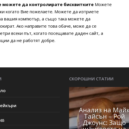
е можете да контролирате бисквитките
Можете
тки когато Вие пожелаете. Можете да изтриете
 на вашия компютър, а също така можете да
окират. Ако направите това обаче, може да се
три всеки път, когато посещавате даден сайт, а
кции да не работят добре.
И
СКОРОШНИ СТАТИИ
ало
мейкъри
Анализ на Май
Тайсън – Рой
365
Джоунс: Защо
шансовете на