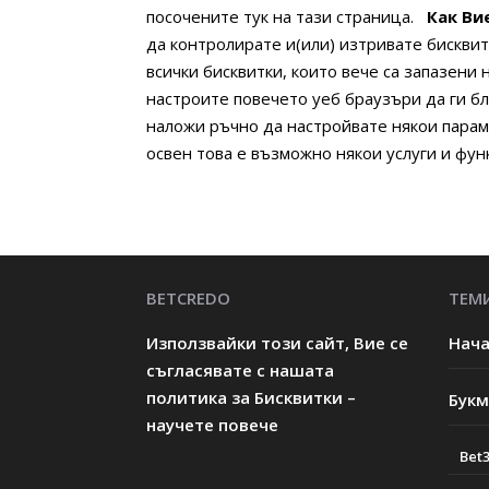
посочените тук на тази страница.
Как Ви
да контролирате и(или) изтривате бискви
всички бисквитки, които вече са запазени
настроите повечето уеб браузъри да ги бл
наложи ръчно да настройвате някои параме
освен това е възможно някои услуги и фун
BETCREDO
ТЕМ
Използвайки този сайт, Вие се
Нач
съгласявате с нашата
политика за Бисквитки –
Бук
научете повече
Bet