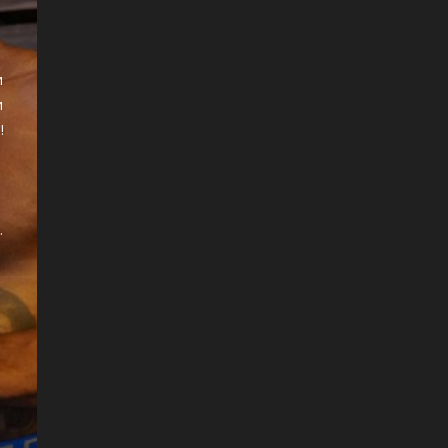
?
и
и
!
.