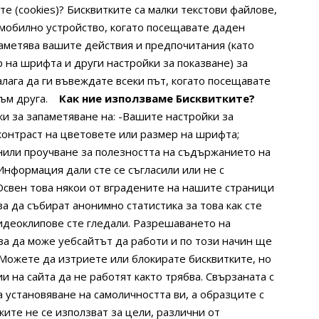
те (cookies)?
Бисквитките са малки текстови файлове,
 мобилно устройство, когато посещавате даден
паметява вашите действия и предпочитания (като
 на шрифта и други настройки за показване) за
алага да ги въвеждате всеки път, когато посещавате
към друга.
Как ние използваме Бисквитките?
и за запаметяване на:
-Вашите настройки за
контраст на цветовете или размер на шрифта;
нили проучване за полезността на съдържанието на
Информация дали сте се съгласили или не с
Освен това някои от вградените на нашите страници
а да събират анонимно статистика за това как сте
идеоклипове сте гледали.
Разрешаването на
за да може уебсайтът да работи и по този начин ще
Можете да изтриете или блокирате бисквитките, но
и на сайта да не работят както трябва.
Свързаната с
 установяване на самоличността ви, а образците с
ките не се използват за цели, различни от