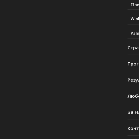
Efbe
Win
Pal
Стра
Прог
Резу
Люб
За Н
Конт