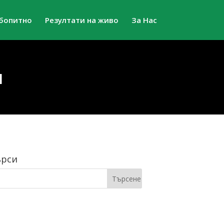
бопитно
Резултати на живо
За Нас
и
рси