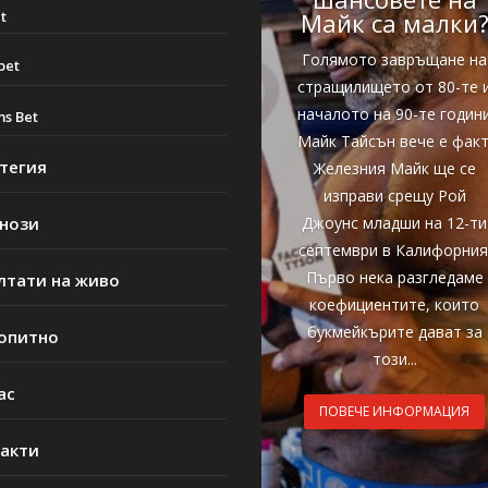
t
Майк са малки
Голямото завръщане на
bet
стращилището от 80-те 
началото на 90-те годин
ms Bet
Майк Тайсън вече е факт
тегия
Железния Майк ще се
изправи срещу Рой
нози
Джоунс младши на 12-ти
септември в Калифорния
Първо нека разгледаме
лтати на живо
коефициентите, които
букмейкърите дават за
опитно
този...
ас
ПОВЕЧЕ ИНФОРМАЦИЯ
акти